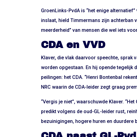
GroenLinks-PvdA is “het enige alternatief”
inslaat, hield Timmermans zijn achterban v
meerderheid” van mensen die wel iets voor
CDA en VVD
Klaver, die vlak daarvoor speechte, sprak
worden opgestaan. En hij opende tegelijk de
peilingen: het CDA. “Henri Bontenbal rekent 
NRC
waarin de CDA-leider zegt graag premi
“Vergis je niet”, waarschuwde Klaver. “He
predikt volgens de oud-GL-leider rust, rei
bezuinigingen, hogere huren en duurdere
CDA naast GL-PvdA