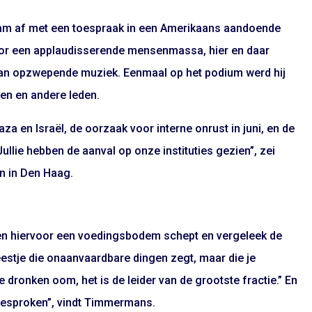
am af met een toespraak in een Amerikaans aandoende
door een applaudisserende mensenmassa, hier en daar
an opzwepende muziek. Eenmaal op het podium werd hij
ten en andere leden.
aza en Israël,
de oorzaak voor interne onrust in juni
, en de
llie hebben de aanval op onze instituties gezien”, zei
n in Den Haag.
ken hiervoor een voedingsbodem schept en vergeleek de
estje die onaanvaardbare dingen zegt, maar die je
e dronken oom, het is de leider van de grootste fractie.” En
ngesproken”, vindt Timmermans.