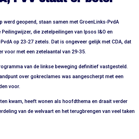
 op werd geopend, staan samen met GroenLinks-PvdA
e Peilingwijzer
, die zetelpeilingen van Ipsos I&O en
vdA op 23-27 zetels. Dat is ongeveer gelijk met CDA, dat
ter voor met een zetelaantal van 29-35.
ogramma van de linkse beweging definitief vastgesteld.
 standpunt over gokreclames was aangescherpt met een
den voor.
uiten kwam
, heeft wonen als hoofdthema en draait verder
erdeling van de welvaart en het terugbrengen van veel taken