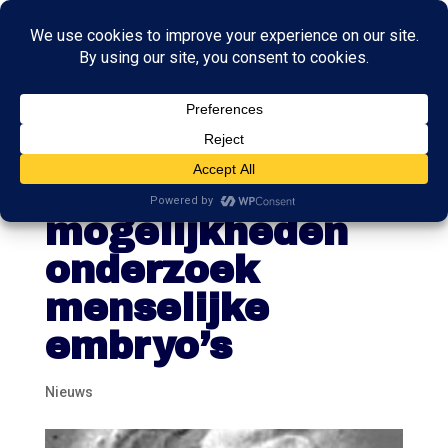
Gezondheidsraa
d: verruim
mogelijkheden
onderzoek
menselijke
embryo’s
Nieuws