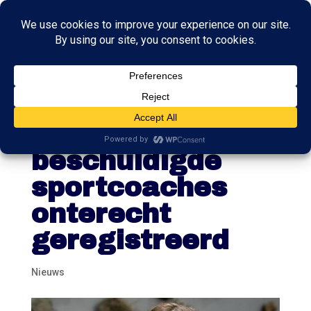
Gegevens van
honderden
beschuldigde
sportcoaches
onterecht
geregistreerd
Nieuws