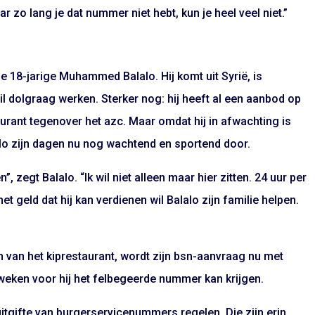
zo lang je dat nummer niet hebt, kun je heel veel niet.”
 18-jarige Muhammed Balalo. Hij komt uit Syrië, is
l dolgraag werken. Sterker nog: hij heeft al een aanbod op
urant tegenover het azc. Maar omdat hij in afwachting is
lo zijn dagen nu nog wachtend en sportend door.
n”, zegt Balalo. “Ik wil niet alleen maar hier zitten. 24 uur per
et geld dat hij kan verdienen wil Balalo zijn familie helpen.
n van het kiprestaurant, wordt zijn bsn-aanvraag nu met
weken voor hij het felbegeerde nummer kan krijgen.
uitgifte van burgerservicenummers regelen. Die zijn erin