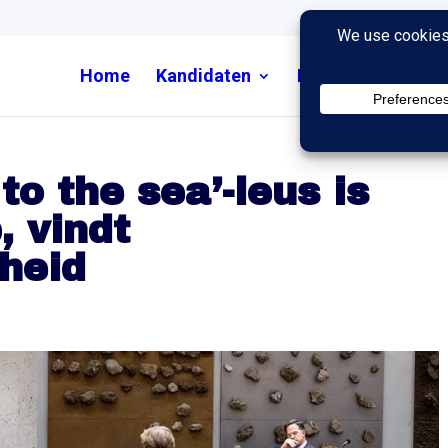
Home
Kandidaten
Nieuws
Uitzend
to the sea’-leus is
 vindt
heid