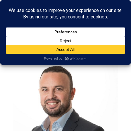
FaissalBoulakjar