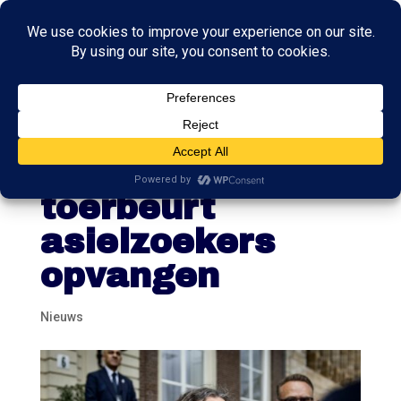
Faber wil dat
provincies bij
toerbeurt
asielzoekers
opvangen
Nieuws