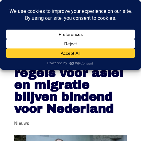
Europese
Commissie:
regels voor asiel
en migratie
blijven bindend
voor Nederland
Nieuws