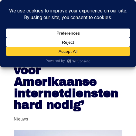
‘Europese
alternatieven
voor
Amerikaanse
internetdiensten
hard nodig’
Nieuws