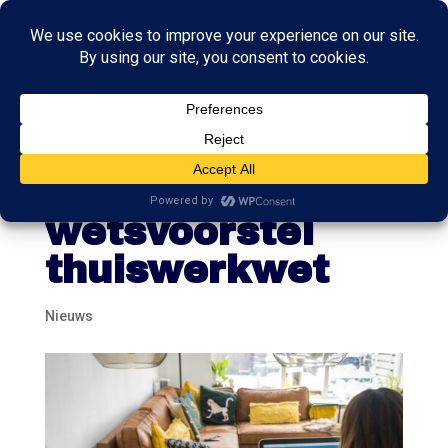
Eerste Kamer
verwerpt
wetsvoorstel
thuiswerkwet
Nieuws