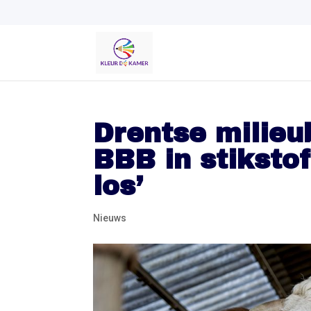
Drentse milie
BBB in stiksto
los’
Nieuws