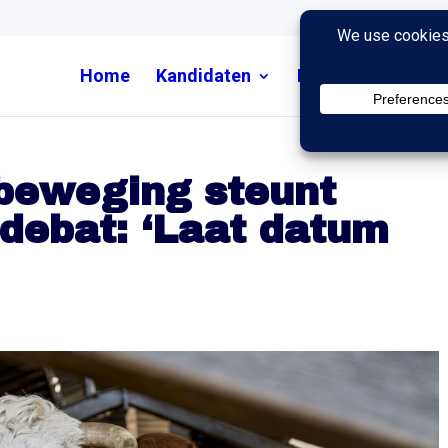
Home
Kandidaten
Nieuws
Uitzend
ubeweging steunt
fdebat: ‘Laat datum