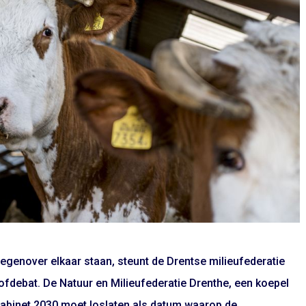
tegenover elkaar staan, steunt de Drentse milieufederatie
ofdebat. De Natuur en Milieufederatie Drenthe, een koepel
 kabinet 2030 moet loslaten als datum waarop de