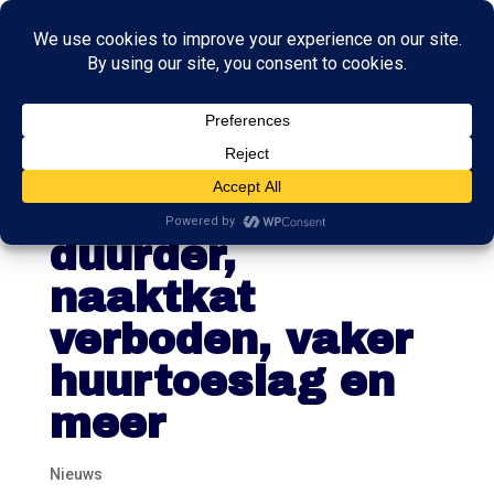
Dit verandert 1
januari: hotel
duurder,
naaktkat
verboden, vaker
huurtoeslag en
meer
Nieuws