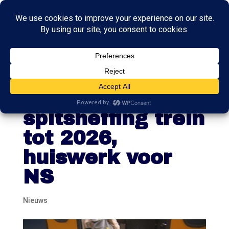
Demissionair
kabinet: geen
spitsheffing trein
tot 2026,
huiswerk voor
NS
Nieuws