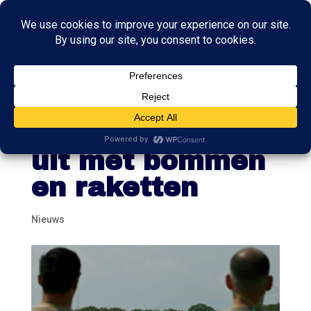
Defensie rust
Reaper-drones
uit met bommen
en raketten
Nieuws