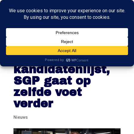
D66 zet nieuwe
gezichten op
kandidatenlijst,
SGP gaat op
zelfde voet
verder
Nieuws