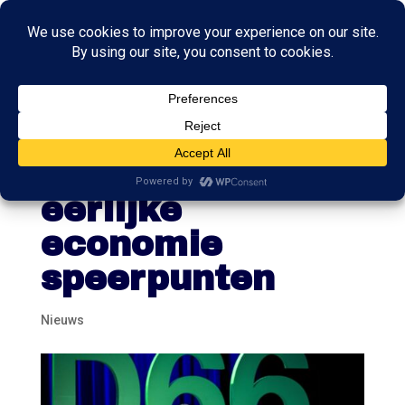
D66: klimaat,
onderwijs en
eerlijke
economie
speerpunten
Nieuws