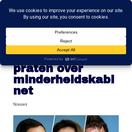
D66, CDA met
VVD gaan verder
praten over
minderheidskabi
net
Nieuws