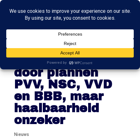
CPB:
koopkrachtplusje
door plannen
PVV, NSC, VVD
en BBB, maar
haalbaarheid
onzeker
Nieuws