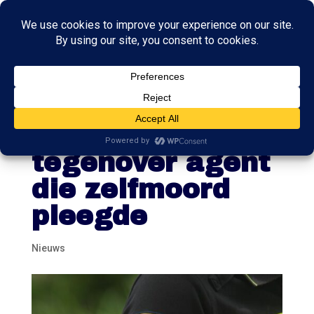
Commissie:
ernstige fouten
tegenover agent
die zelfmoord
pleegde
Nieuws