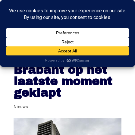
Coalitieonderhan
delingen Noord-
Brabant op het
laatste moment
geklapt
Nieuws