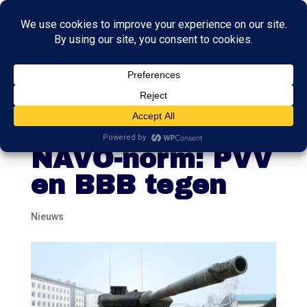
Coalitie verdeeld
over hogere
NAVO-norm: PVV
en BBB tegen
Nieuws