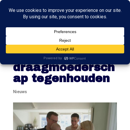
ChristenUnie wil
nieuwe wet voor
draagmoedersch
ap tegenhouden
Nieuws