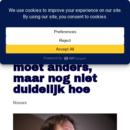
CDA na
crisisberaad: het
moet anders,
maar nog niet
duidelijk hoe
Nieuws