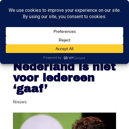
CDA-lijsttrekker
Bontenbal:
Nederland is niet
voor iedereen
‘gaaf’
Nieuws