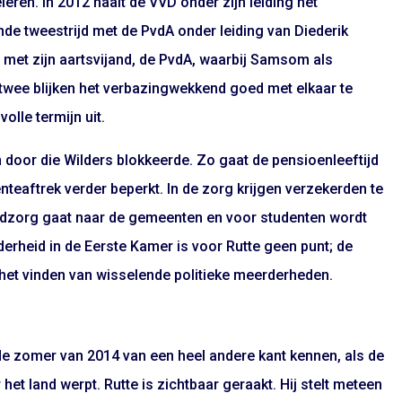
ieren. In 2012 haalt de VVD onder zijn leiding het
nde tweestrijd met de PvdA onder leiding van Diederik
n met zijn aartsvijand, de PvdA, waarbij Samsom als
e twee blijken het verbazingwekkend goed met elkaar te
volle termijn uit.
 door die Wilders blokkeerde. Zo gaat de pensioenleeftijd
eaftrek verder beperkt. In de zorg krijgen verzekerden te
gdzorg gaat naar de gemeenten en voor studenten wordt
derheid in de Eerste Kamer is voor Rutte geen punt; de
 het vinden van wisselende politieke meerderheden.
de zomer van 2014 van een heel andere kant kennen, als de
et land werpt. Rutte is zichtbaar geraakt. Hij stelt meteen