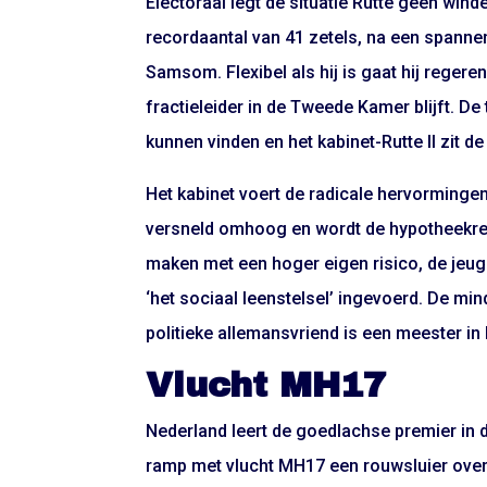
Electoraal legt de situatie Rutte geen winde
recordaantal van 41 zetels, na een spanne
Samsom. Flexibel als hij is gaat hij regere
fractieleider in de Tweede Kamer blijft. D
kunnen vinden en het kabinet-Rutte II zit de 
Het kabinet voert de radicale hervormingen
versneld omhoog en wordt de hypotheekrent
maken met een hoger eigen risico, de jeu
‘het sociaal leenstelsel’ ingevoerd. De min
politieke allemansvriend is een meester in
Vlucht MH17
Nederland leert de goedlachse premier in 
ramp met vlucht MH17 een rouwsluier over h