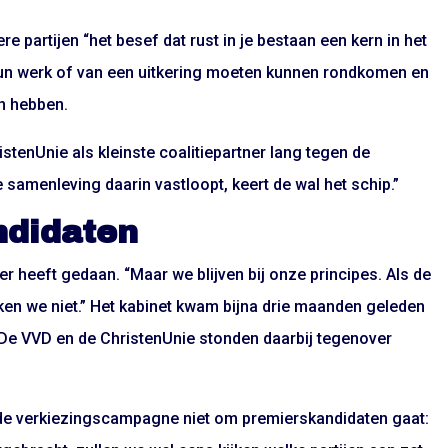
e partijen “het besef dat rust in je bestaan een kern in het
hun werk of van een uitkering moeten kunnen rondkomen en
n hebben.
istenUnie als kleinste coalitiepartner lang tegen de
 samenleving daarin vastloopt, keert de wal het schip.”
ndidaten
eer heeft gedaan. “Maar we blijven bij onze principes. Als de
ken we niet.” Het kabinet kwam bijna drie maanden geleden
. De VVD en de ChristenUnie stonden daarbij tegenover
in de verkiezingscampagne niet om premierskandidaten gaat: