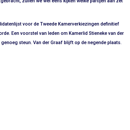
tgebracht, zullen we wel eens kijken welke partijen aan zet
idatenlijst voor de Tweede Kamerverkiezingen definitief
gorde. Een voorstel van leden om Kamerlid Stieneke van der
et genoeg steun. Van der Graaf blijft op de negende plaats.