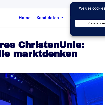
Home
Kandidaten
Nieuws
Uitzend
res ChristenUnie:
lle marktdenken