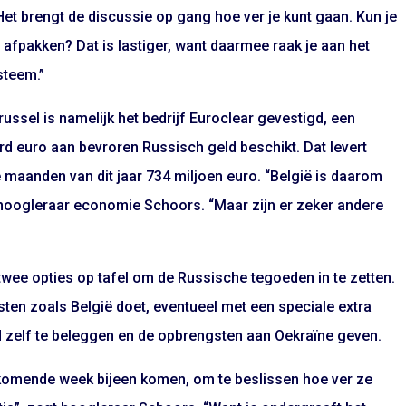
Het brengt de discussie op gang hoe ver je kunt gaan. Kun je
afpakken? Dat is lastiger, want daarmee raak je aan het
steem.”
russel is namelijk het bedrijf Euroclear gevestigd, een
ard euro aan bevroren Russisch geld beschikt. Dat levert
e maanden van dit jaar 734 miljoen euro. “België is daarom
t hoogleraar economie Schoors. “Maar zijn er zeker andere
twee opties op tafel om de Russische tegoeden in te zetten.
sten zoals België doet, eventueel met een speciale extra
ld zelf te beleggen en de opbrengsten aan Oekraïne geven.
e komende week bijeen komen, om te beslissen hoe ver ze