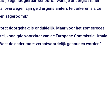
atis”, zegt hoogleraar Schoors. “Want je ondergraaft het
zal overwegen zijn geld ergens anders te parkeren als ze
den afgeroomd.”
rdt doorgehakt is onduidelijk. Maar voor het zomerreces,
orstel, kondigde voorzitter van de Europese Commissie Ursula
Want de dader moet verantwoordelijk gehouden worden.”