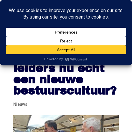
Betekenen
nieuwe politiek
leiders nu echt
een nieuwe
bestuurscultuur?
Nieuws