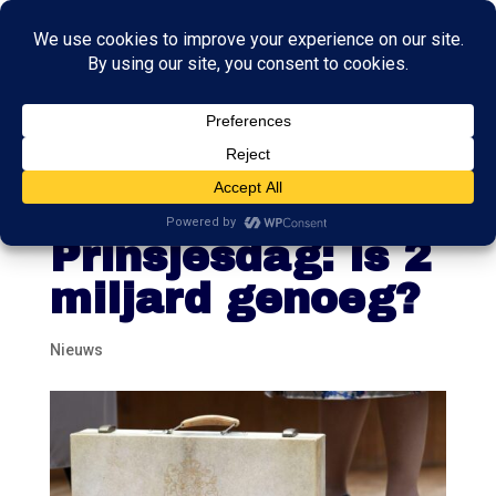
Bestaanszekerhe
id hét thema van
Prinsjesdag: is 2
miljard genoeg?
Nieuws