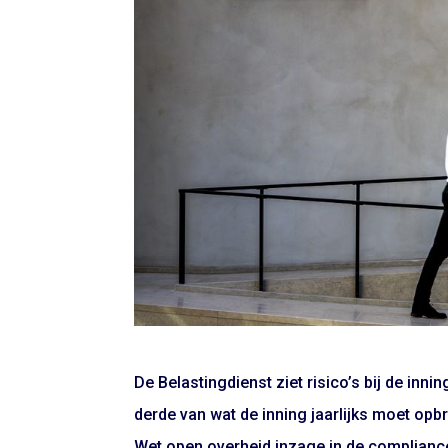
De Belastingdienst ziet risico’s bij de inn
derde van wat de inning jaarlijks moet opb
Wet open overheid inzage in de complianc