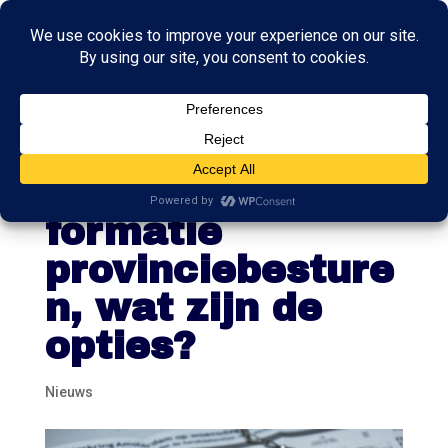
BBB heeft
voortouw in
formatie
provinciebesture
n, wat zijn de
opties?
Nieuws