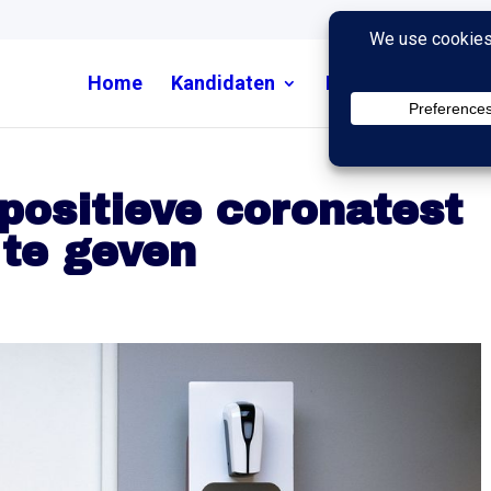
Home
Kandidaten
Nieuws
Uitzend
positieve coronatest
 te geven