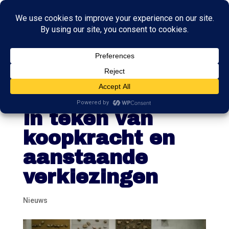
Algemene
Beschouwingen
in teken van
koopkracht en
aanstaande
verkiezingen
Nieuws