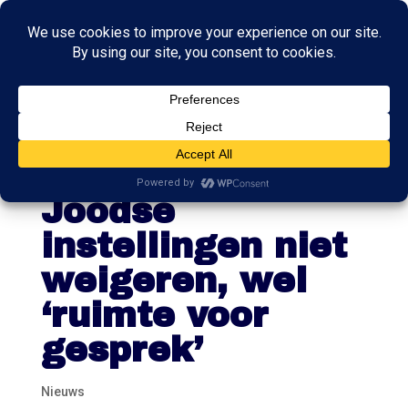
Agent mag
bewaking
Joodse
instellingen niet
weigeren, wel
‘ruimte voor
gesprek’
Nieuws