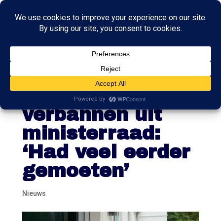
Afluistergevoelig
e smartphones
verbannen uit
ministerraad:
‘Had veel eerder
gemoeten’
Nieuws