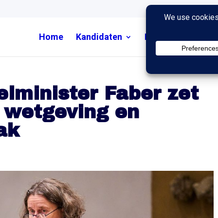
Home
Kandidaten
Nieuws
Uitzend
elminister Faber zet
p wetgeving en
ak