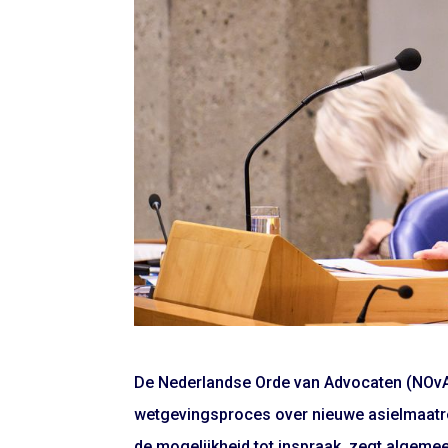
De Nederlandse Orde van Advocaten (NOvA) 
wetgevingsproces over nieuwe asielmaatreg
de mogelijkheid tot inspraak, zegt algeme