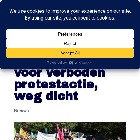
Actievoerders op
A12 in Den Haag
voor verboden
protestactie,
weg dicht
Nieuws