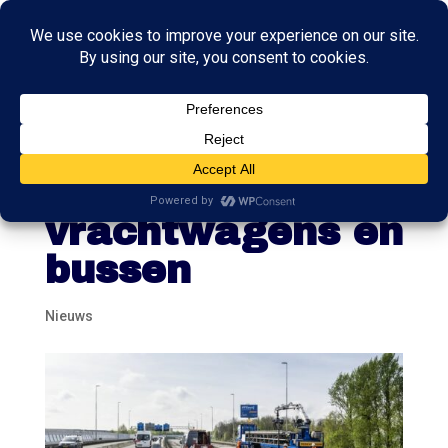
A7 gaat dicht
voor alle
vrachtwagens en
bussen
Nieuws