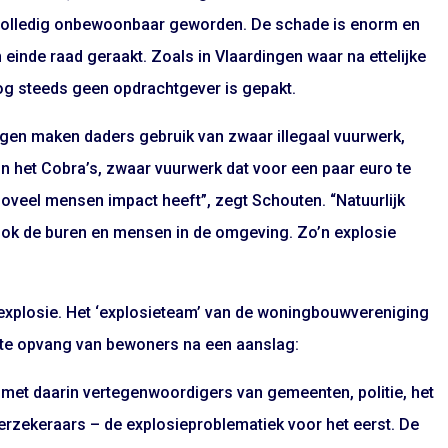
a volledig onbewoonbaar geworden. De schade is enorm en
 einde raad geraakt. Zoals in Vlaardingen waar na ettelijke
nog steeds geen opdrachtgever is gepakt.
agen maken daders gebruik van zwaar illegaal vuurwerk,
ijn het Cobra’s, zwaar vuurwerk dat voor een paar euro te
zoveel mensen impact heeft”, zegt Schouten. “Natuurlijk
ook de buren en mensen in de omgeving. Zo’n explosie
n explosie. Het ‘explosieteam’ van de woningbouwvereniging
rste opvang van bewoners na een aanslag:
met daarin vertegenwoordigers van gemeenten, politie, het
erzekeraars – de explosieproblematiek voor het eerst. De