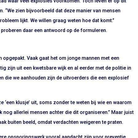
ad waar veel explosies voorkomen. Toch leven er op dit
am. “We zien bijvoorbeeld dat deze manier van mensen
obleem lijkt. We willen graag weten hoe dat komt.”
 proberen daar een antwoord op de formuleren.
hten opgepakt. Vaak gaat het om jonge mannen met een
ig zijn uit een kwetsbare wijk en al eerder met de politie in
 die we aanhouden zijn de uitvoerders die een explosief
ze ‘een klusje’ uit, soms zonder te weten bij wie en waarom
k nog allerlei mensen achter die dit organiseren.” Maar juist
aak buiten beeld, omdat verdachten weigeren te praten.
iere opsporingswerk vooral aandacht zijn voor preventie.