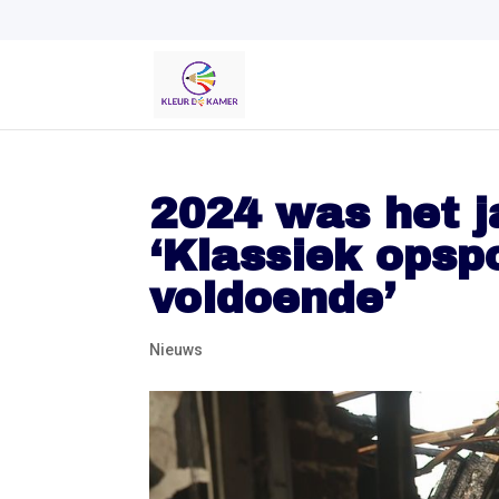
2024 was het j
‘Klassiek opsp
voldoende’
Nieuws