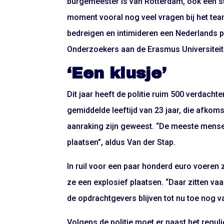
burgemeester is van Rotterdam, ook een st
moment vooral nog veel vragen bij het te
bedreigen en intimideren een Nederlands pr
Onderzoekers aan de Erasmus Universiteit
‘Een klusje’
Dit jaar heeft de politie ruim 500 verdac
gemiddelde leeftijd van 23 jaar, die afkomst
aanraking zijn geweest. “De meeste mensen
plaatsen”, aldus Van der Stap.
In ruil voor een paar honderd euro voeren 
ze een explosief plaatsen. “Daar zitten vaa
de opdrachtgevers blijven tot nu toe nog v
Volgens de politie moet er naast het regul