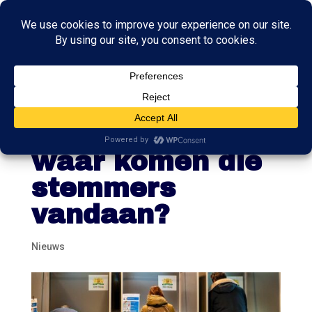
19 zetels erbij
voor de PVV,
waar komen die
stemmers
vandaan?
Nieuws