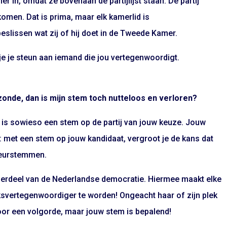
in, omdat ze bovenaan de partijlijst staan. De partij
omen. Dat is prima, maar elk kamerlid is
slissen wat zij of hij doet in de Tweede Kamer.
e je steun aan iemand die jou vertegenwoordigt.
 zonde, dan is mijn stem toch nutteloos en verloren?
, is sowieso een stem op de partij van jouw keuze. Jouw
g: met een stem op jouw kandidaat, vergroot je de kans dat
keurstemmen.
erdeel van de Nederlandse democratie. Hiermee maakt elke
lksvertegenwoordiger te worden! Ongeacht haar of zijn plek
 voor een volgorde, maar jouw stem is bepalend!