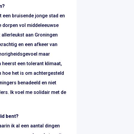
om?
et een bruisende jonge stad en
ke dorpen vol middeleeuwse
 allerleukst aan Groningen
adkrachtig en een afkeer van
mhorigheidsgevoel maar
 heerst een tolerant klimaat,
 hoe het is om achtergesteld
roningers benadeeld en niet
ers. Ik voel me solidair met de
lid bent?
aarin ik al een aantal dingen