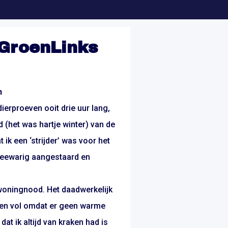
 GroenLinks
n
dierproeven ooit drie uur lang,
 (het was hartje winter) van de
 ik een ‘strijder’ was voor het
meewarig aangestaard en
 woningnood. Het daadwerkelijk
ken vol omdat er geen warme
t ik altijd van kraken had is