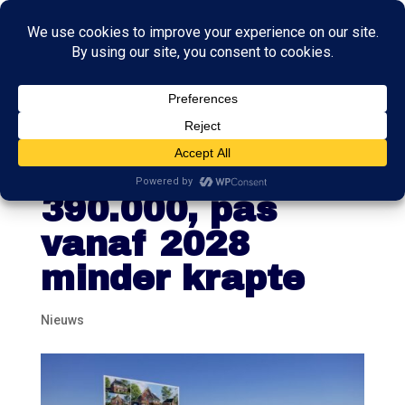
Woningtekort
stijgt fors naar
390.000, pas
vanaf 2028
minder krapte
Nieuws