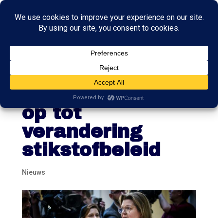
Werkgeversorga
nisaties roepen
op tot
verandering
stikstofbeleid
Nieuws