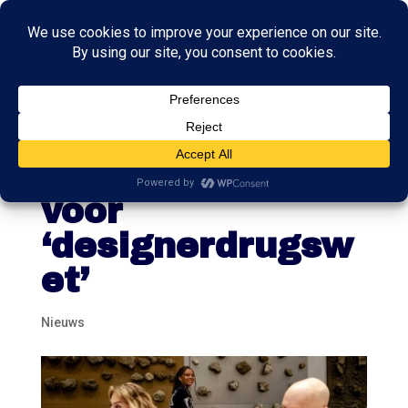
Veel steun in
Tweede Kamer
voor
‘designerdrugsw
et’
Nieuws