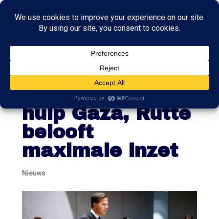
Tweede Kamer
wil humanitaire
hulp Gaza, Rutte
belooft
maximale inzet
Nieuws