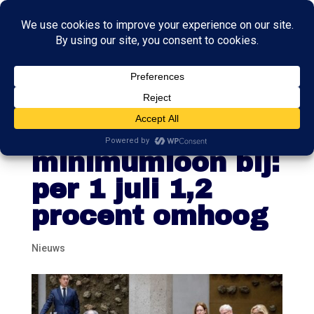
Tweede Kamer
stelt plan
minimumloon bij:
per 1 juli 1,2
procent omhoog
Nieuws