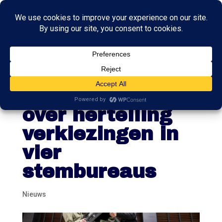
Tweede Kamer
besluit morgen
over hertelling
verkiezingen in
vier
stembureaus
Nieuws