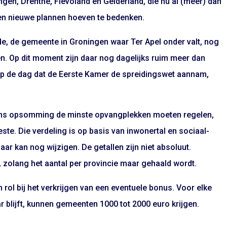
gen, Drenthe, Flevoland en Gelderland, die nu al (meer) dan
n nieuwe plannen hoeven te bedenken.
e, de gemeente in Groningen waar Ter Apel onder valt, nog
n. Op dit moment zijn daar nog dagelijks ruim meer dan
p de dag dat de Eerste Kamer de spreidingswet aannam,
ns opsomming de minste opvangplekken moeten regelen,
te. Die verdeling is op basis van inwonertal en sociaal-
r kan nog wijzigen. De getallen zijn niet absoluut.
zolang het aantal per provincie maar gehaald wordt.
 rol bij het verkrijgen van een eventuele bonus. Voor elke
ar blijft, kunnen gemeenten 1000 tot 2000 euro krijgen.