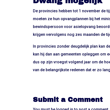
Dwang mogelijk
De provincies hebben tot 1 november de t
moeten ze hun opvangplannen bij het minist
bewindspersoon voor asielopvang beoordee
krijgen vervolgens nog zes maanden de tijd
In provincies zonder deugdelijk plan kan d
kan hij dan aan gemeenten opleggen om ee
dus op zijn vroegst volgend jaar om de hoek
van de belangrijkste redenen dat er zo lan
Submit a Comment
You must be
logged in
to post a comment.