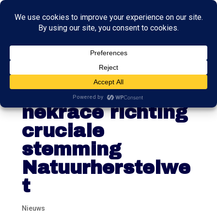
Spanning in
Brussel: nek-aan-
nekrace richting
cruciale
stemming
Natuurherstelwe
t
Nieuws